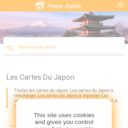
menu
search
Recherche de cartes
Les Cartes Du Japon
Toutes les cartes du Japon. Les cartes du Japon à
télécharger. Les cartes du Japon à imprimer. Les
cartes du Japon (Asie de l'est - Asie) à imprimer et à
télécharger.
This site uses cookies
and gives you control