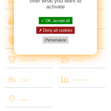
over what you want to
Pays
Régions
activate
OK, accept all
Villes
Dans le monde
Deny all cookies
Personalize
Géographique
Tourisme
Transports
Routes
Trains
Ancienne
Autre